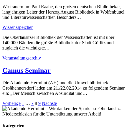
Wir trauern um Paul Raabe, den großen deutschen Bibliothekar,
langjährigen Leiter der Herzog August Bibliothek in Wolfenbüttel
und Literaturwissenschaftler. Besonders…
Wissensspeicher
Die Oberlausitzer Bibliothek der Wissenschaften ist mit über
140.000 Bänden die größte Bibliothek der Stadt Görlitz und
zugleich die wichtigste…
Veranstaltungsarchiv
Camus Seminar
Die Akademie Herrnhut (AH) und die Umweltbibliothek
Großhennersdorf laden am 21./22.02.2014 zu folgendem Seminar
ein: „Der Mensch zwischen Absurdität und…
Seitennummerierung
Vorherige
1
…
7
8
9
Nächste
Wir danken der Sparkasse Oberlausitz-
der
Niederschlesien für die Unterstützung unserer Arbeit!
Beiträge
Kategorien