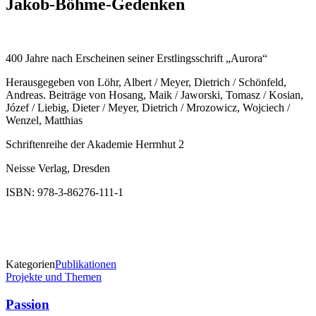
Jakob-Böhme-Gedenken
400 Jahre nach Erscheinen seiner Erstlingsschrift „Aurora“
Herausgegeben von Löhr, Albert / Meyer, Dietrich / Schönfeld,
Andreas. Beiträge von Hosang, Maik / Jaworski, Tomasz / Kosian,
Józef / Liebig, Dieter / Meyer, Dietrich / Mrozowicz, Wojciech /
Wenzel, Matthias
Schriftenreihe der Akademie Herrnhut 2
Neisse Verlag, Dresden
ISBN: 978-3-86276-111-1
Kategorien
Publikationen
Beitragsnavigation
Projekte und Themen
Passion