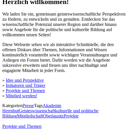
Herzlich willkommen!
Wir laden Sie ein, gemeinsam geisteswissenschaftliche Perspektiven
zu fördern, zu entwickeln und zu gestalten. Entdecken Sie das
wissenschaftliche Potenzial unserer Region und darüber hinaus
sowie Angebote für die politische und kulturelle Bildung auf
vollkommen neuen Seiten!
Diese Webseite sehen wir als interaktive Schnittstelle, die den
offenen Diskurs über Themen, Informationen und Wissen
kontinuierlich vorantreibt sowie wichtigen Veranstaltungen und
Anliegen ein Forum bietet. Dafür werden wir die Angebote
sukzessive erweitern und freuen uns über nachhaltige und
engagierte Mitarbeit in jeder Form.
»
Idee und Perspektive
»
Initiatoren und Träger
»
Projekte und Themen
»
Mitglied werden!
Kategorien
Presse
Tags
Akademie
Herrnhut
Geisteswissenschaft
kulturelle und politische
Bildung
Mitgliedschaft
Oberlausitz
Projekte
Beitragsnavigation
Projekte und Themen