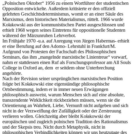
„Polnischen Oktober“ 1956 zu einem Wortführer der studentischen
Opposition entwickelte. Außerdem kritisierte er den offiziell
gelehrten Geschichtsdeterminismus, womit er an einer Säule des
Marxismus, dem historischen Materialismus, rüttelt. 1966 wurde
Kołakowski aus der kommunistischen Partei ausgeschlossen und
erhielt 1968 wegen seines Eintretens für oppositionelle Studenten
während der Märzunruhen Lehrverbot.
Im Frühjahr 1970 -u.a. auf Anregung von Jürgen Habermas- erhielt
er eine Berufung auf den Adorno- Lehrstuhl in Frankfurt/M.
Aufgrund von Protesten der Fachschaft des Philosophischen
Seminars, das ihm „mangelnde marxistische Linientreue“ vorwarf,
nahm er stattdessen einen Ruf als Forschungsprofessor am All Souls
College in Oxford an, dem er seitdem ohne Unterbrechung
angehörte.
Nach der Revision seiner ursprünglichen marxistischen Position
folgte bei Kołakowski eine eigenständige philosophische
Ortsbestimmung, indem er in immer neuen Erwägungen
philosophisch ausweist, warum Menschen sich auf eine absolute,
transzendente Wirklichkeit rückbeziehen müssen, wenn sie die
Orientierung an Wahrheit, Liebe, Vernunft nicht aufgeben und sich
nicht in der Verzweiflung der Zufälligkeit oder der Zerstreuung
verlieren wollen. Gleichzeitig aber bleibt Kołakowski der
europäischen und zugleich polnischen Tradition des Rationalismus
und der Skepsis treu. Nicht durch Metaphysik, nicht in
philosophischen Verbindlichkeiten können wir uns heutzutage des