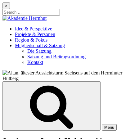
Skip
×
to
Search
content
for:
Idee & Perspektive
Projekte & Personen
Region & Fokus
Mitgliedschaft & Satzung
Die Satzung
Satzung und Beitragsordnung
Kontakt
Menu