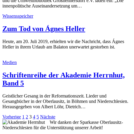
und die Umweltbibliothek Großhennersdorf e.V. laden ein: „Die
innenpolitische Auseinandersetzung um…
Wissensspeicher
Zum Tod von Ágnes Heller
Heute, am 20. Juli 2019, erhielten wir die Nachricht, dass Ágnes
Heller in ihrem Urlaub am Balaton unerwartet gestorben ist.
Medien
Schriftenreihe der Akademie Herrnhut,
Band 5
Geistlicher Gesang in der Reformationszeit. Lieder und
Gesangbücher in der Oberlausitz, in Böhmen und Niederschlesien.
Herausgegeben von Albert Löhr, Dietrich…
Seitennummerierung
Vorherige
1
2
3
4
5
Nächste
Wir danken der Sparkasse Oberlausitz-
der
Niederschlesien für die Unterstützung unserer Arbeit!
Beiträge